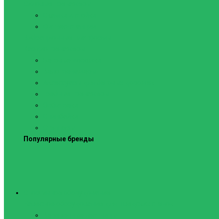
Силовые тренажеры
Скамьи и стойки
Фитнес-станции
Вибрационные платформы
Кардиотренажеры
Беговые дорожки
Велотренажеры
Аксессуары для беговых дорожек
Гребные тренажеры
Орбитреки
Спинбайки
Степперы
Популярные бренды
Спортивное оборудование
Навесное оборудование для шведских стенок
Веревочные лестницы