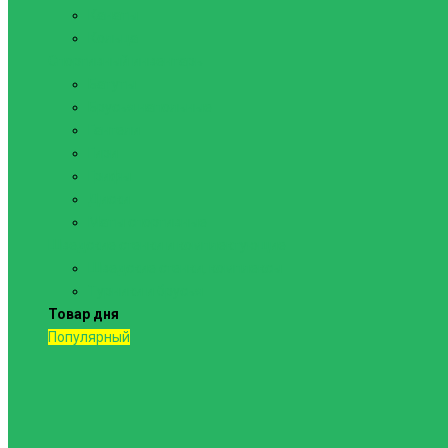
Канаты
Кольца
Спортивный инвентарь
Батуты
Брусья напольные
Гантели
Гири
Грифы
Диски
Маты спортивные
Шведские стенки и комплектующие
Шведские стенки, комплексы
Турники и брусья
Товар дня
Популярный