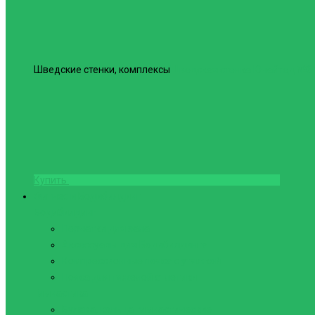
Шведские стенки, комплексы
Шведская стенка Юнайтед №6
Купить
Фитнес и Бодибилдинг
Бодибилдинг
Перчатки для зала
Аксессуары для Бодибилдинга
Компрессионные пояса с утяжкой
Пояса для тяжелой атлетики
Гимнастика
Булава, кольца гимнастические