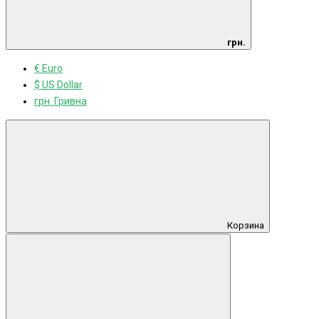
грн.
€ Euro
$ US Dollar
грн. Гривна
Корзина