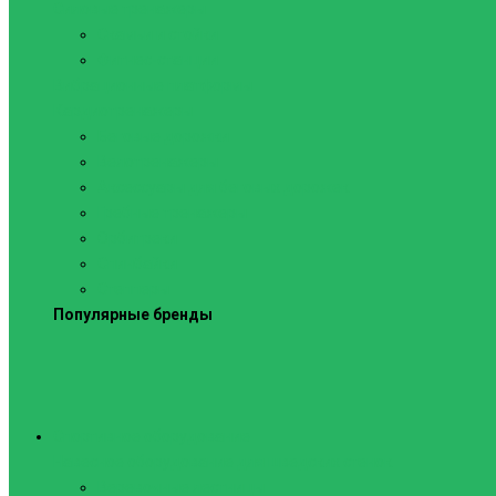
Силовые тренажеры
Скамьи и стойки
Фитнес-станции
Вибрационные платформы
Кардиотренажеры
Беговые дорожки
Велотренажеры
Аксессуары для беговых дорожек
Гребные тренажеры
Орбитреки
Спинбайки
Степперы
Популярные бренды
Спортивное оборудование
Навесное оборудование для шведских стенок
Веревочные лестницы