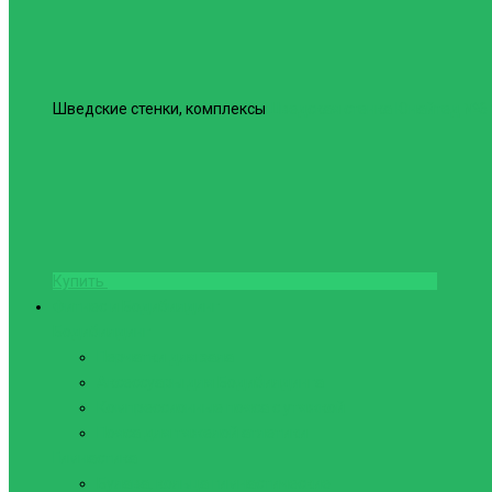
Шведские стенки, комплексы
Шведская стенка Юнайтед №6
Купить
Фитнес и Бодибилдинг
Бодибилдинг
Перчатки для зала
Аксессуары для Бодибилдинга
Компрессионные пояса с утяжкой
Пояса для тяжелой атлетики
Гимнастика
Булава, кольца гимнастические