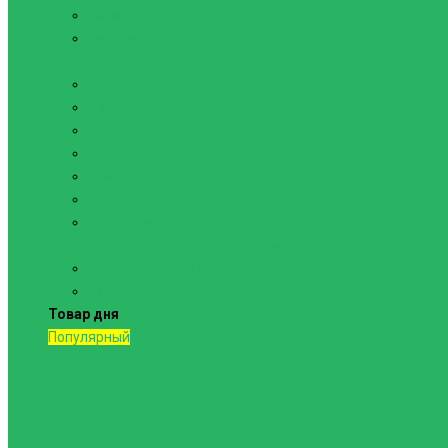
Канаты
Кольца
Спортивный инвентарь
Батуты
Брусья напольные
Гантели
Гири
Грифы
Диски
Маты спортивные
Шведские стенки и комплектующие
Шведские стенки, комплексы
Турники и брусья
Товар дня
Популярный