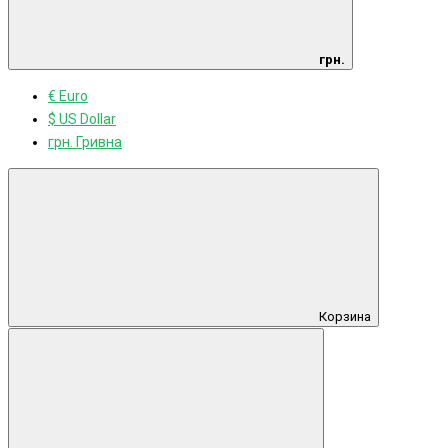
грн.
€ Euro
$ US Dollar
грн. Гривна
Корзина