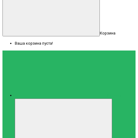
Корзина
Ваша корзина пуста!
Каталог