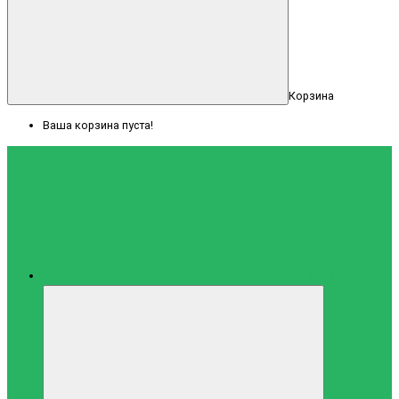
Корзина
Ваша корзина пуста!
Каталог