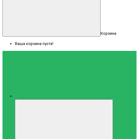
Корзина
Ваша корзина пуста!
Каталог