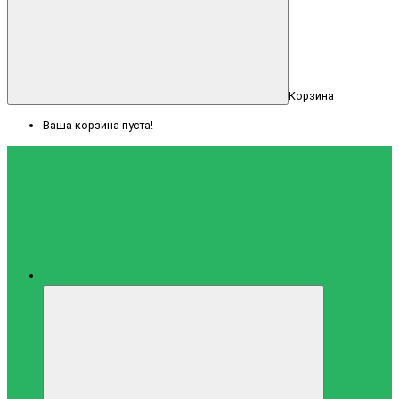
Корзина
Ваша корзина пуста!
Каталог