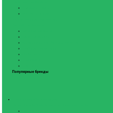
Силовые тренажеры
Скамьи и стойки
Фитнес-станции
Вибрационные платформы
Кардиотренажеры
Беговые дорожки
Велотренажеры
Аксессуары для беговых дорожек
Гребные тренажеры
Орбитреки
Спинбайки
Степперы
Популярные бренды
Спортивное оборудование
Навесное оборудование для шведских стенок
Веревочные лестницы