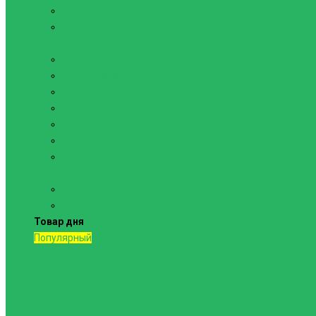
Канаты
Кольца
Спортивный инвентарь
Батуты
Брусья напольные
Гантели
Гири
Грифы
Диски
Маты спортивные
Шведские стенки и комплектующие
Шведские стенки, комплексы
Турники и брусья
Товар дня
Популярный