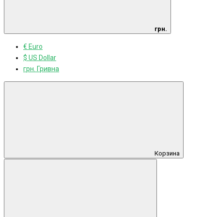
грн.
€ Euro
$ US Dollar
грн. Гривна
Корзина