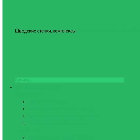
Шведские стенки, комплексы
Шведская стенка Юнайтед №6
Купить
Фитнес и Бодибилдинг
Бодибилдинг
Перчатки для зала
Аксессуары для Бодибилдинга
Компрессионные пояса с утяжкой
Пояса для тяжелой атлетики
Гимнастика
Булава, кольца гимнастические