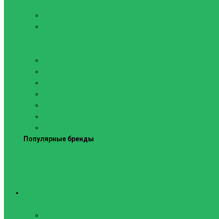
Силовые тренажеры
Скамьи и стойки
Фитнес-станции
Вибрационные платформы
Кардиотренажеры
Беговые дорожки
Велотренажеры
Аксессуары для беговых дорожек
Гребные тренажеры
Орбитреки
Спинбайки
Степперы
Популярные бренды
Спортивное оборудование
Навесное оборудование для шведских стенок
Веревочные лестницы