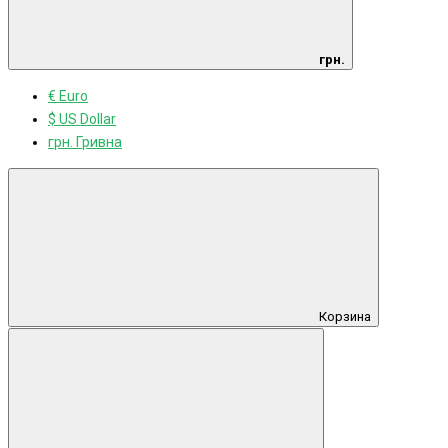
грн.
€ Euro
$ US Dollar
грн. Гривна
Корзина