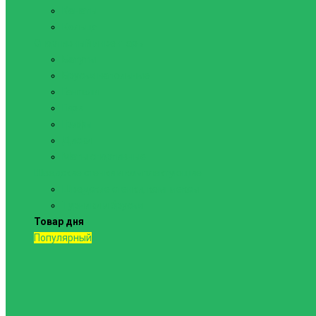
Канаты
Кольца
Спортивный инвентарь
Батуты
Брусья напольные
Гантели
Гири
Грифы
Диски
Маты спортивные
Шведские стенки и комплектующие
Шведские стенки, комплексы
Турники и брусья
Товар дня
Популярный