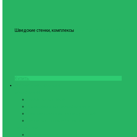
Шведские стенки, комплексы
Шведская стенка Юнайтед №6
Купить
Фитнес и Бодибилдинг
Бодибилдинг
Перчатки для зала
Аксессуары для Бодибилдинга
Компрессионные пояса с утяжкой
Пояса для тяжелой атлетики
Гимнастика
Булава, кольца гимнастические