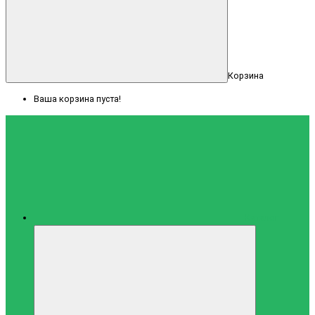
Корзина
Ваша корзина пуста!
Каталог