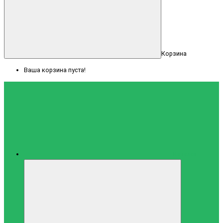
Корзина
Ваша корзина пуста!
Каталог