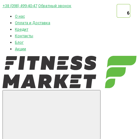
+38 (098) 499-40-47
Обратный звонок
6
6
6
О нас
Оплата и Доставка
Кредит
Контакты
Блог
Акции