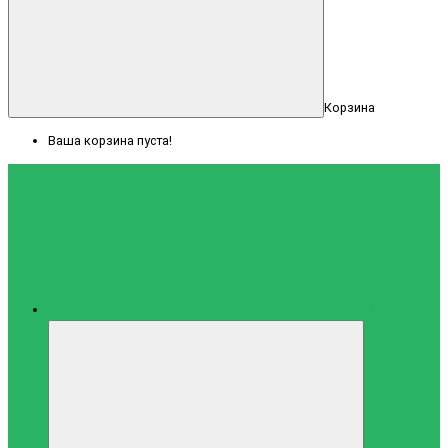
Корзина
Ваша корзина пуста!
Каталог