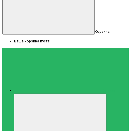
Корзина
Ваша корзина пуста!
Каталог