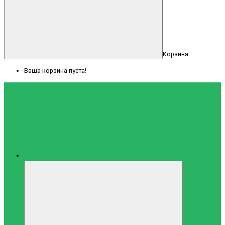
Корзина
Ваша корзина пуста!
Каталог