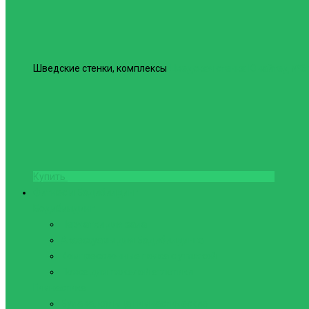
Шведские стенки, комплексы
Шведская стенка Юнайтед №6
Купить
Фитнес и Бодибилдинг
Бодибилдинг
Перчатки для зала
Аксессуары для Бодибилдинга
Компрессионные пояса с утяжкой
Пояса для тяжелой атлетики
Гимнастика
Булава, кольца гимнастические