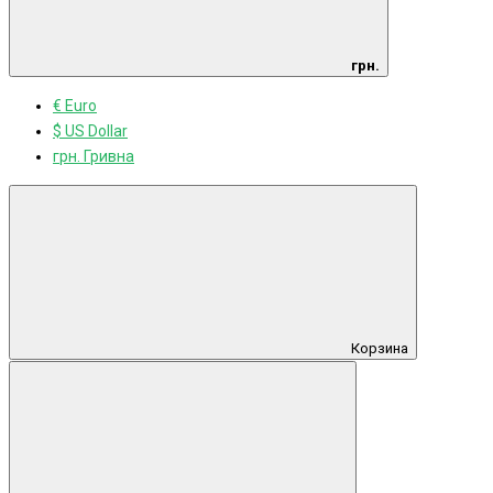
грн.
€ Euro
$ US Dollar
грн. Гривна
Корзина