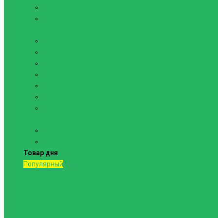
Канаты
Кольца
Спортивный инвентарь
Батуты
Брусья напольные
Гантели
Гири
Грифы
Диски
Маты спортивные
Шведские стенки и комплектующие
Шведские стенки, комплексы
Турники и брусья
Товар дня
Популярный