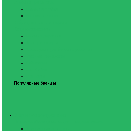
Силовые тренажеры
Скамьи и стойки
Фитнес-станции
Вибрационные платформы
Кардиотренажеры
Беговые дорожки
Велотренажеры
Аксессуары для беговых дорожек
Гребные тренажеры
Орбитреки
Спинбайки
Степперы
Популярные бренды
Спортивное оборудование
Навесное оборудование для шведских стенок
Веревочные лестницы