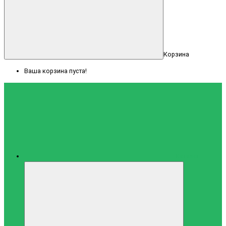
Корзина
Ваша корзина пуста!
Каталог