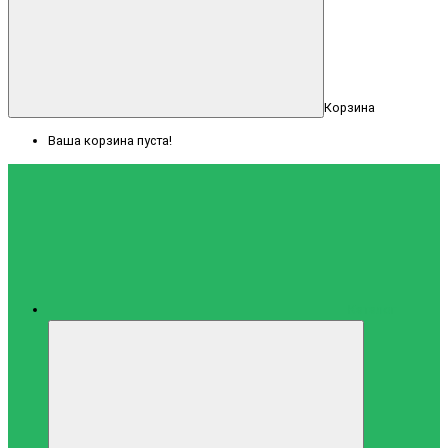
Корзина
Ваша корзина пуста!
Каталог