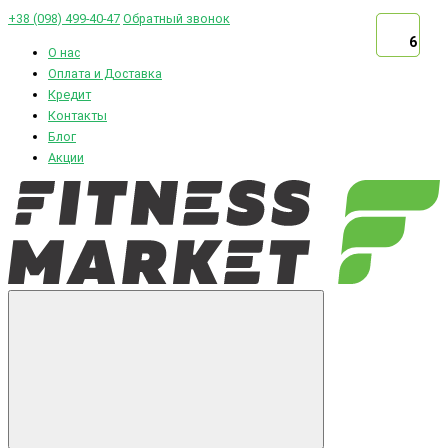
+38 (098) 499-40-47
Обратный звонок
6
6
О нас
Оплата и Доставка
Кредит
Контакты
Блог
Акции