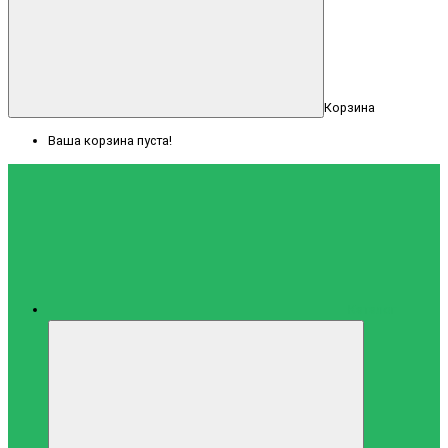
Корзина
Ваша корзина пуста!
Каталог