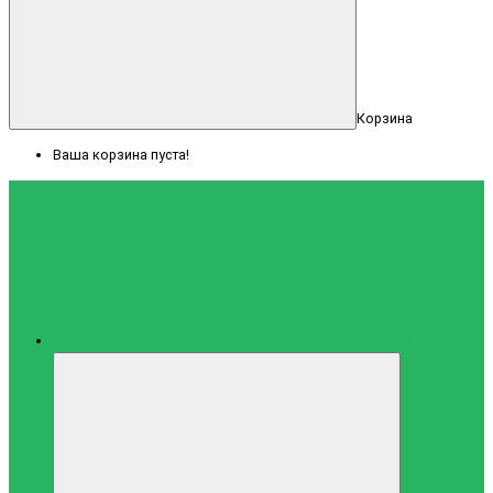
Корзина
Ваша корзина пуста!
Каталог