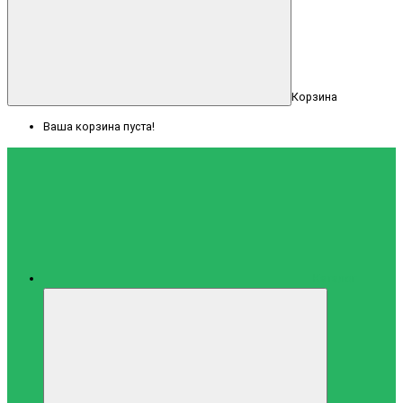
Корзина
Ваша корзина пуста!
Каталог