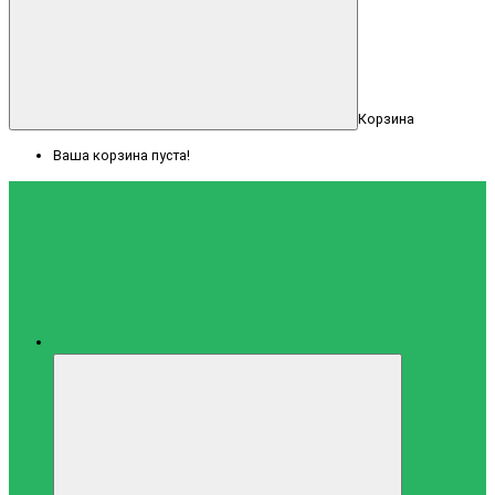
Корзина
Ваша корзина пуста!
Каталог