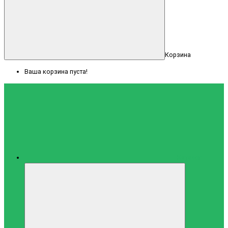
Корзина
Ваша корзина пуста!
Каталог