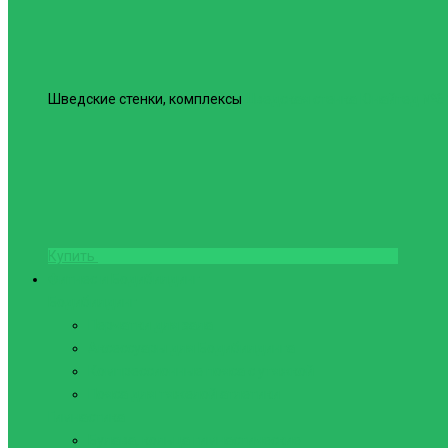
Шведские стенки, комплексы
Шведская стенка Юнайтед №6
Купить
Фитнес и Бодибилдинг
Бодибилдинг
Перчатки для зала
Аксессуары для Бодибилдинга
Компрессионные пояса с утяжкой
Пояса для тяжелой атлетики
Гимнастика
Булава, кольца гимнастические