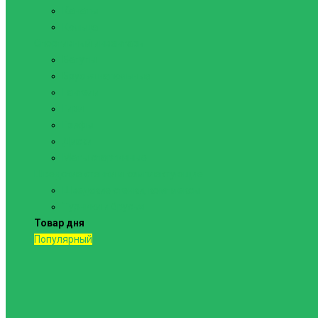
Канаты
Кольца
Спортивный инвентарь
Батуты
Брусья напольные
Гантели
Гири
Грифы
Диски
Маты спортивные
Шведские стенки и комплектующие
Шведские стенки, комплексы
Турники и брусья
Товар дня
Популярный