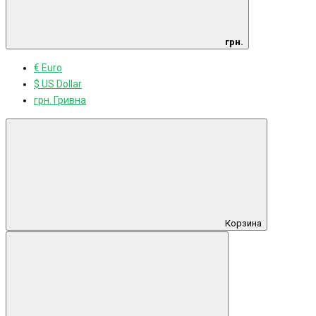
грн.
€ Euro
$ US Dollar
грн. Гривна
Корзина