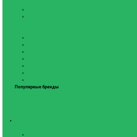
Силовые тренажеры
Скамьи и стойки
Фитнес-станции
Вибрационные платформы
Кардиотренажеры
Беговые дорожки
Велотренажеры
Аксессуары для беговых дорожек
Гребные тренажеры
Орбитреки
Спинбайки
Степперы
Популярные бренды
Спортивное оборудование
Навесное оборудование для шведских стенок
Веревочные лестницы