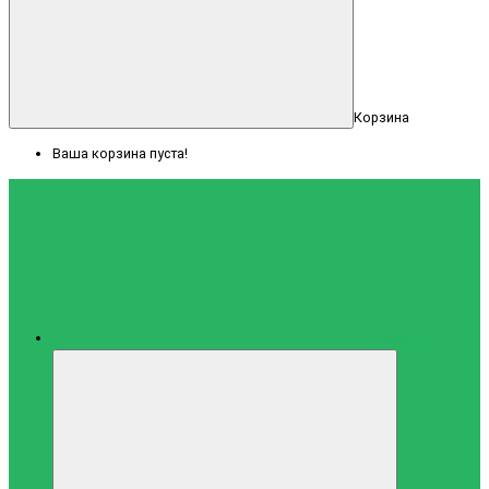
Корзина
Ваша корзина пуста!
Каталог