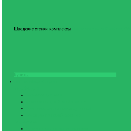
Шведские стенки, комплексы
Шведская стенка Юнайтед №6
Купить
Фитнес и Бодибилдинг
Бодибилдинг
Перчатки для зала
Аксессуары для Бодибилдинга
Компрессионные пояса с утяжкой
Пояса для тяжелой атлетики
Гимнастика
Булава, кольца гимнастические