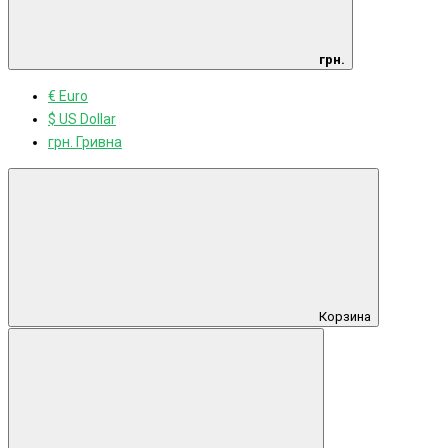
грн.
€ Euro
$ US Dollar
грн. Гривна
Корзина