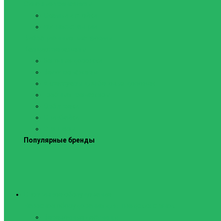
Силовые тренажеры
Скамьи и стойки
Фитнес-станции
Вибрационные платформы
Кардиотренажеры
Беговые дорожки
Велотренажеры
Аксессуары для беговых дорожек
Гребные тренажеры
Орбитреки
Спинбайки
Степперы
Популярные бренды
Спортивное оборудование
Навесное оборудование для шведских стенок
Веревочные лестницы