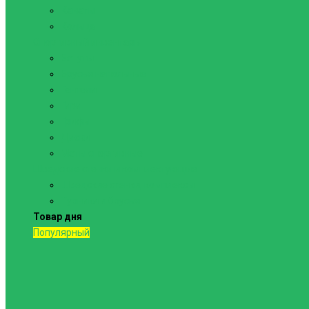
Канаты
Кольца
Спортивный инвентарь
Батуты
Брусья напольные
Гантели
Гири
Грифы
Диски
Маты спортивные
Шведские стенки и комплектующие
Шведские стенки, комплексы
Турники и брусья
Товар дня
Популярный