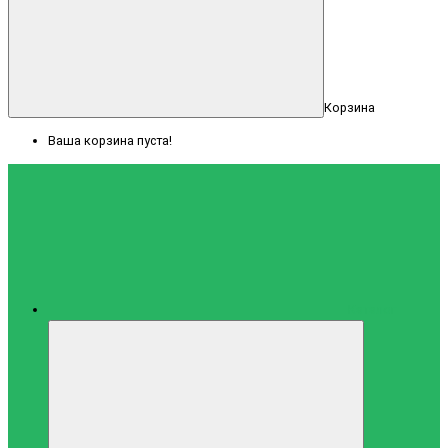
Корзина
Ваша корзина пуста!
Каталог