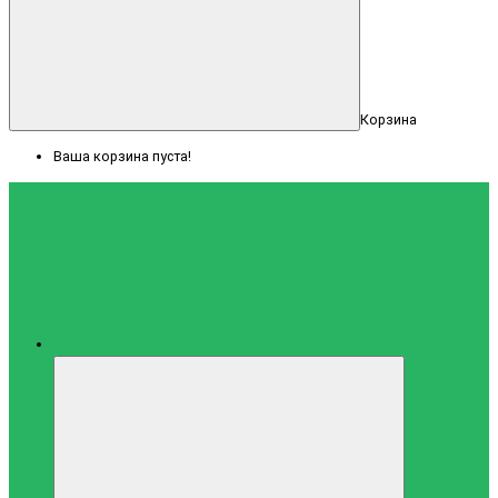
Корзина
Ваша корзина пуста!
Каталог