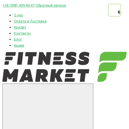
+38 (098) 499-40-47
Обратный звонок
6
6
6
О нас
Оплата и Доставка
Кредит
Контакты
Блог
Акции