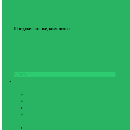
Шведские стенки, комплексы
Шведская стенка Юнайтед №6
Купить
Фитнес и Бодибилдинг
Бодибилдинг
Перчатки для зала
Аксессуары для Бодибилдинга
Компрессионные пояса с утяжкой
Пояса для тяжелой атлетики
Гимнастика
Булава, кольца гимнастические