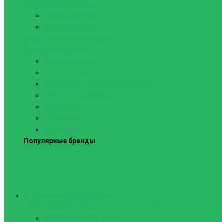
Силовые тренажеры
Скамьи и стойки
Фитнес-станции
Вибрационные платформы
Кардиотренажеры
Беговые дорожки
Велотренажеры
Аксессуары для беговых дорожек
Гребные тренажеры
Орбитреки
Спинбайки
Степперы
Популярные бренды
Спортивное оборудование
Навесное оборудование для шведских стенок
Веревочные лестницы