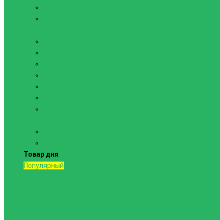
Канаты
Кольца
Спортивный инвентарь
Батуты
Брусья напольные
Гантели
Гири
Грифы
Диски
Маты спортивные
Шведские стенки и комплектующие
Шведские стенки, комплексы
Турники и брусья
Товар дня
Популярный