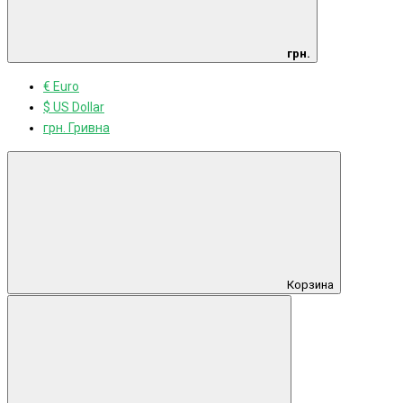
грн.
€ Euro
$ US Dollar
грн. Гривна
Корзина