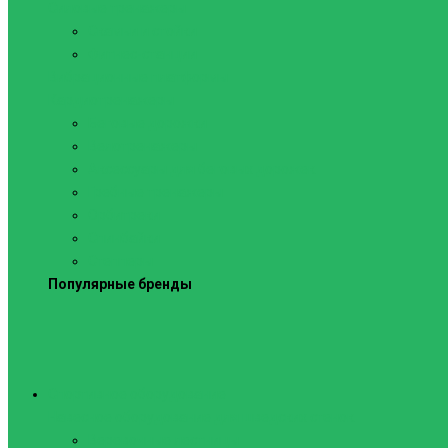
Силовые тренажеры
Скамьи и стойки
Фитнес-станции
Вибрационные платформы
Кардиотренажеры
Беговые дорожки
Велотренажеры
Аксессуары для беговых дорожек
Гребные тренажеры
Орбитреки
Спинбайки
Степперы
Популярные бренды
Спортивное оборудование
Навесное оборудование для шведских стенок
Веревочные лестницы