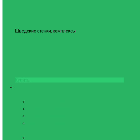
Шведские стенки, комплексы
Шведская стенка Юнайтед №6
Купить
Фитнес и Бодибилдинг
Бодибилдинг
Перчатки для зала
Аксессуары для Бодибилдинга
Компрессионные пояса с утяжкой
Пояса для тяжелой атлетики
Гимнастика
Булава, кольца гимнастические