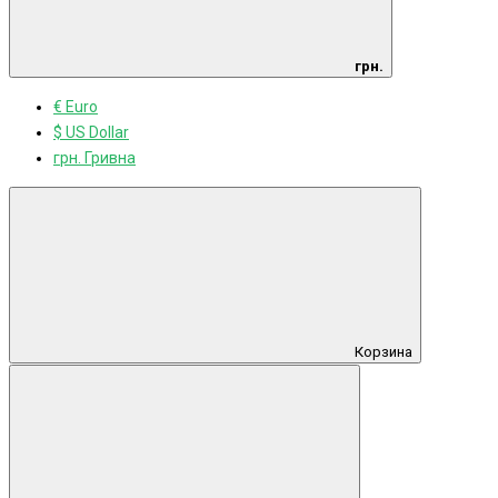
грн.
€ Euro
$ US Dollar
грн. Гривна
Корзина