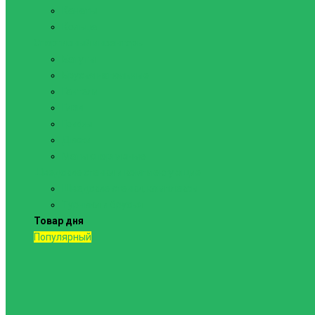
Канаты
Кольца
Спортивный инвентарь
Батуты
Брусья напольные
Гантели
Гири
Грифы
Диски
Маты спортивные
Шведские стенки и комплектующие
Шведские стенки, комплексы
Турники и брусья
Товар дня
Популярный