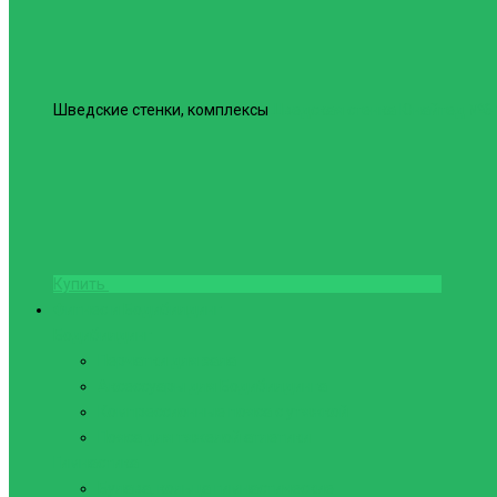
Шведские стенки, комплексы
Шведская стенка Юнайтед №6
Купить
Фитнес и Бодибилдинг
Бодибилдинг
Перчатки для зала
Аксессуары для Бодибилдинга
Компрессионные пояса с утяжкой
Пояса для тяжелой атлетики
Гимнастика
Булава, кольца гимнастические