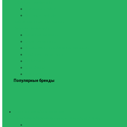
Силовые тренажеры
Скамьи и стойки
Фитнес-станции
Вибрационные платформы
Кардиотренажеры
Беговые дорожки
Велотренажеры
Аксессуары для беговых дорожек
Гребные тренажеры
Орбитреки
Спинбайки
Степперы
Популярные бренды
Спортивное оборудование
Навесное оборудование для шведских стенок
Веревочные лестницы