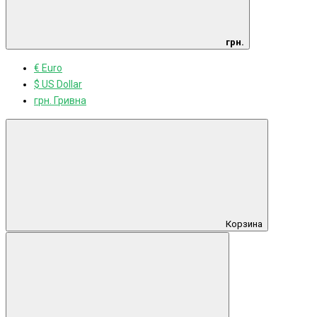
грн.
€ Euro
$ US Dollar
грн. Гривна
Корзина