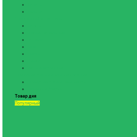
Канаты
Кольца
Спортивный инвентарь
Батуты
Брусья напольные
Гантели
Гири
Грифы
Диски
Маты спортивные
Шведские стенки и комплектующие
Шведские стенки, комплексы
Турники и брусья
Товар дня
Популярный