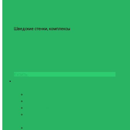
Шведские стенки, комплексы
Шведская стенка Юнайтед №6
Купить
Фитнес и Бодибилдинг
Бодибилдинг
Перчатки для зала
Аксессуары для Бодибилдинга
Компрессионные пояса с утяжкой
Пояса для тяжелой атлетики
Гимнастика
Булава, кольца гимнастические