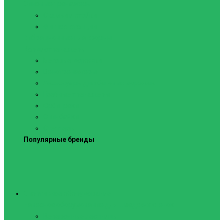
Силовые тренажеры
Скамьи и стойки
Фитнес-станции
Вибрационные платформы
Кардиотренажеры
Беговые дорожки
Велотренажеры
Аксессуары для беговых дорожек
Гребные тренажеры
Орбитреки
Спинбайки
Степперы
Популярные бренды
Спортивное оборудование
Навесное оборудование для шведских стенок
Веревочные лестницы