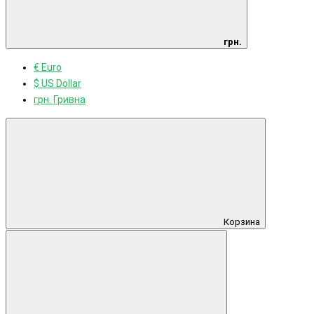
грн.
€ Euro
$ US Dollar
грн. Гривна
Корзина