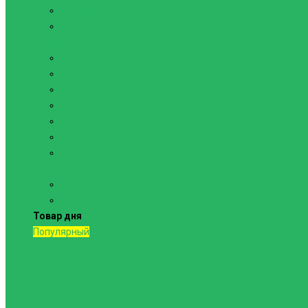
Канаты
Кольца
Спортивный инвентарь
Батуты
Брусья напольные
Гантели
Гири
Грифы
Диски
Маты спортивные
Шведские стенки и комплектующие
Шведские стенки, комплексы
Турники и брусья
Товар дня
Популярный