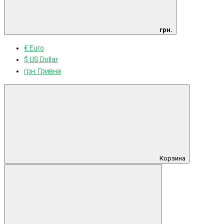
грн.
€ Euro
$ US Dollar
грн. Гривна
Корзина