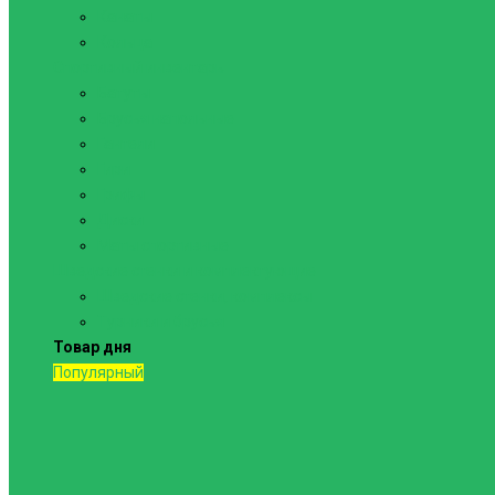
Канаты
Кольца
Спортивный инвентарь
Батуты
Брусья напольные
Гантели
Гири
Грифы
Диски
Маты спортивные
Шведские стенки и комплектующие
Шведские стенки, комплексы
Турники и брусья
Товар дня
Популярный