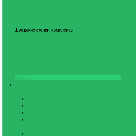
Шведские стенки, комплексы
Шведская стенка Юнайтед №6
Купить
Фитнес и Бодибилдинг
Бодибилдинг
Перчатки для зала
Аксессуары для Бодибилдинга
Компрессионные пояса с утяжкой
Пояса для тяжелой атлетики
Гимнастика
Булава, кольца гимнастические