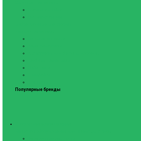
Силовые тренажеры
Скамьи и стойки
Фитнес-станции
Вибрационные платформы
Кардиотренажеры
Беговые дорожки
Велотренажеры
Аксессуары для беговых дорожек
Гребные тренажеры
Орбитреки
Спинбайки
Степперы
Популярные бренды
Спортивное оборудование
Навесное оборудование для шведских стенок
Веревочные лестницы