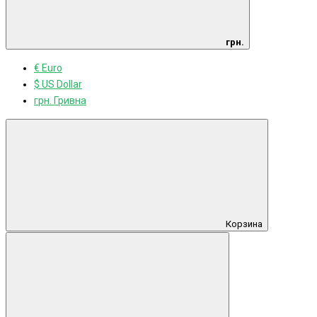
грн.
€ Euro
$ US Dollar
грн. Гривна
Корзина