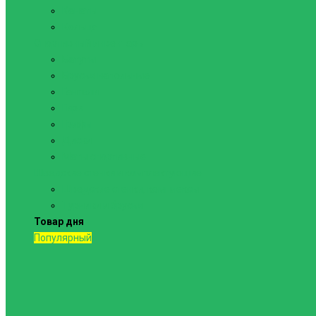
Канаты
Кольца
Спортивный инвентарь
Батуты
Брусья напольные
Гантели
Гири
Грифы
Диски
Маты спортивные
Шведские стенки и комплектующие
Шведские стенки, комплексы
Турники и брусья
Товар дня
Популярный