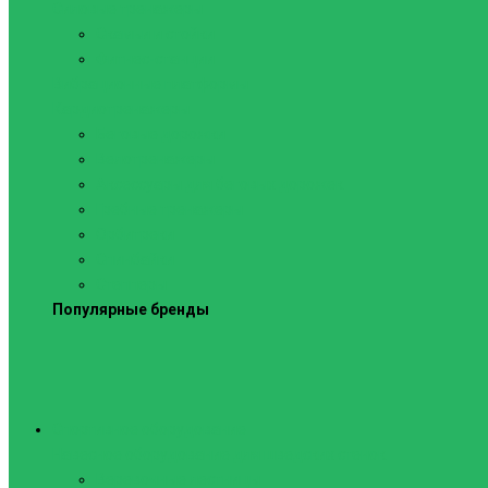
Силовые тренажеры
Скамьи и стойки
Фитнес-станции
Вибрационные платформы
Кардиотренажеры
Беговые дорожки
Велотренажеры
Аксессуары для беговых дорожек
Гребные тренажеры
Орбитреки
Спинбайки
Степперы
Популярные бренды
Спортивное оборудование
Навесное оборудование для шведских стенок
Веревочные лестницы