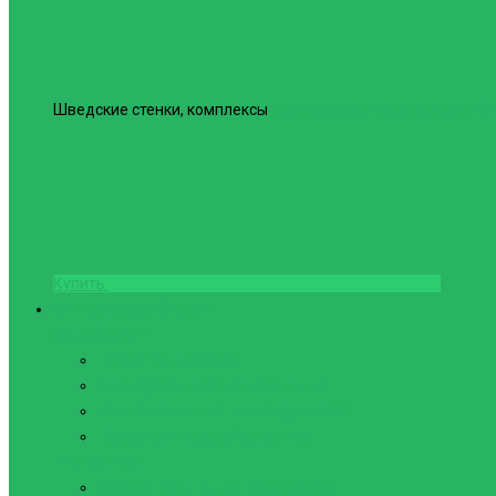
Шведские стенки, комплексы
Шведская стенка Юнайтед №6
Купить
Фитнес и Бодибилдинг
Бодибилдинг
Перчатки для зала
Аксессуары для Бодибилдинга
Компрессионные пояса с утяжкой
Пояса для тяжелой атлетики
Гимнастика
Булава, кольца гимнастические