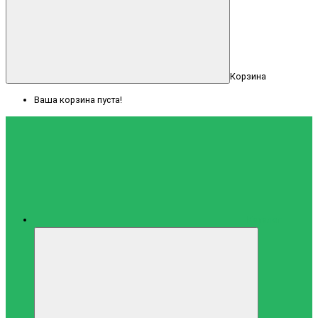
Корзина
Ваша корзина пуста!
Каталог