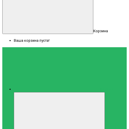
Корзина
Ваша корзина пуста!
Каталог