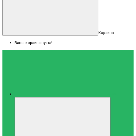
Корзина
Ваша корзина пуста!
Каталог