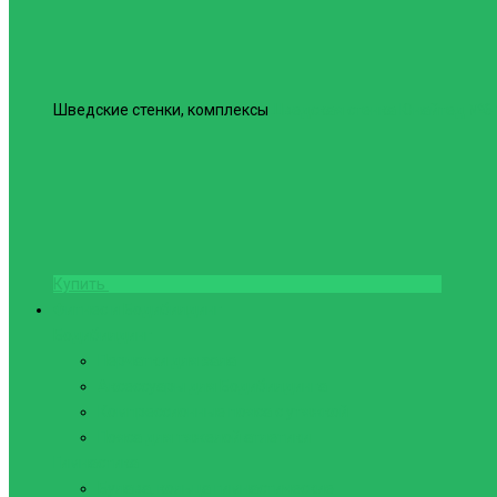
Шведские стенки, комплексы
Шведская стенка Юнайтед №6
Купить
Фитнес и Бодибилдинг
Бодибилдинг
Перчатки для зала
Аксессуары для Бодибилдинга
Компрессионные пояса с утяжкой
Пояса для тяжелой атлетики
Гимнастика
Булава, кольца гимнастические