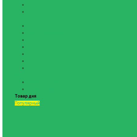
Канаты
Кольца
Спортивный инвентарь
Батуты
Брусья напольные
Гантели
Гири
Грифы
Диски
Маты спортивные
Шведские стенки и комплектующие
Шведские стенки, комплексы
Турники и брусья
Товар дня
Популярный