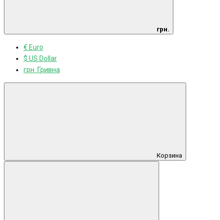
грн.
€ Euro
$ US Dollar
грн. Гривна
Корзина