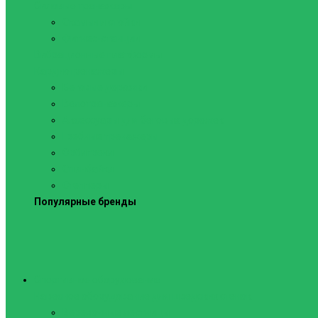
Силовые тренажеры
Скамьи и стойки
Фитнес-станции
Вибрационные платформы
Кардиотренажеры
Беговые дорожки
Велотренажеры
Аксессуары для беговых дорожек
Гребные тренажеры
Орбитреки
Спинбайки
Степперы
Популярные бренды
Спортивное оборудование
Навесное оборудование для шведских стенок
Веревочные лестницы