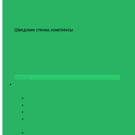
Шведские стенки, комплексы
Шведская стенка Юнайтед №6
Купить
Фитнес и Бодибилдинг
Бодибилдинг
Перчатки для зала
Аксессуары для Бодибилдинга
Компрессионные пояса с утяжкой
Пояса для тяжелой атлетики
Гимнастика
Булава, кольца гимнастические