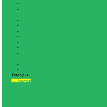
Канаты
Кольца
Спортивный инвентарь
Батуты
Брусья напольные
Гантели
Гири
Грифы
Диски
Маты спортивные
Шведские стенки и комплектующие
Шведские стенки, комплексы
Турники и брусья
Товар дня
Популярный