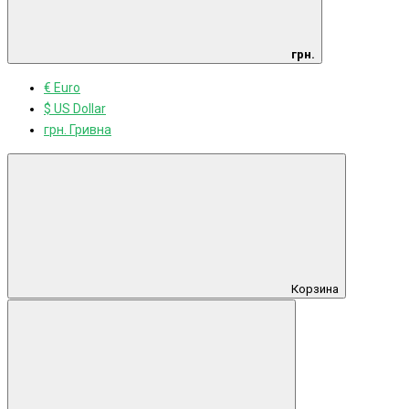
грн.
€ Euro
$ US Dollar
грн. Гривна
Корзина