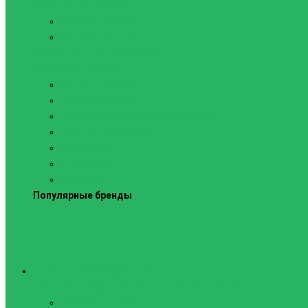
Силовые тренажеры
Скамьи и стойки
Фитнес-станции
Вибрационные платформы
Кардиотренажеры
Беговые дорожки
Велотренажеры
Аксессуары для беговых дорожек
Гребные тренажеры
Орбитреки
Спинбайки
Степперы
Популярные бренды
Спортивное оборудование
Навесное оборудование для шведских стенок
Веревочные лестницы