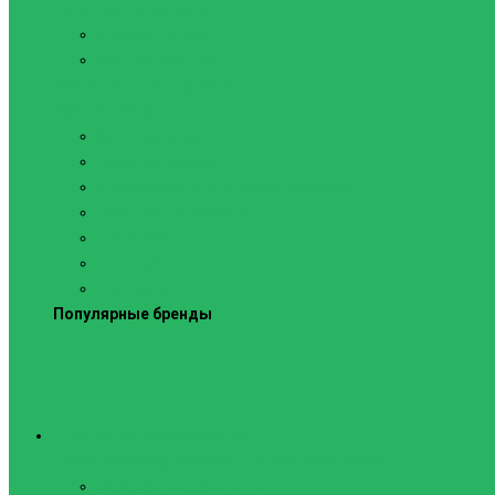
Силовые тренажеры
Скамьи и стойки
Фитнес-станции
Вибрационные платформы
Кардиотренажеры
Беговые дорожки
Велотренажеры
Аксессуары для беговых дорожек
Гребные тренажеры
Орбитреки
Спинбайки
Степперы
Популярные бренды
Спортивное оборудование
Навесное оборудование для шведских стенок
Веревочные лестницы