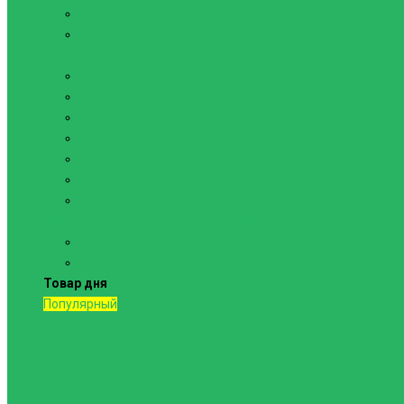
Канаты
Кольца
Спортивный инвентарь
Батуты
Брусья напольные
Гантели
Гири
Грифы
Диски
Маты спортивные
Шведские стенки и комплектующие
Шведские стенки, комплексы
Турники и брусья
Товар дня
Популярный