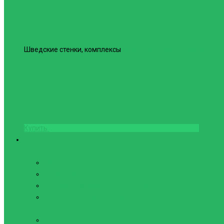
Шведские стенки, комплексы
Шведская стенка Юнайтед №6
Купить
Фитнес и Бодибилдинг
Бодибилдинг
Перчатки для зала
Аксессуары для Бодибилдинга
Компрессионные пояса с утяжкой
Пояса для тяжелой атлетики
Гимнастика
Булава, кольца гимнастические