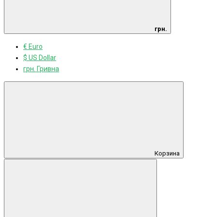
грн.
€ Euro
$ US Dollar
грн. Гривна
Корзина