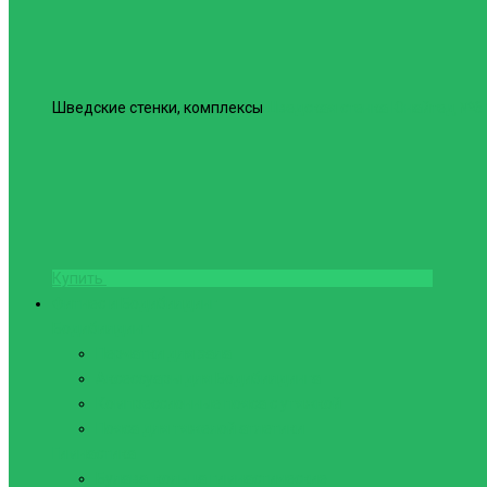
Шведские стенки, комплексы
Шведская стенка Юнайтед №6
Купить
Фитнес и Бодибилдинг
Бодибилдинг
Перчатки для зала
Аксессуары для Бодибилдинга
Компрессионные пояса с утяжкой
Пояса для тяжелой атлетики
Гимнастика
Булава, кольца гимнастические