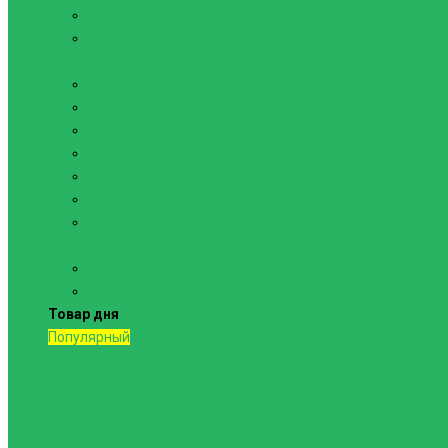
Канаты
Кольца
Спортивный инвентарь
Батуты
Брусья напольные
Гантели
Гири
Грифы
Диски
Маты спортивные
Шведские стенки и комплектующие
Шведские стенки, комплексы
Турники и брусья
Товар дня
Популярный