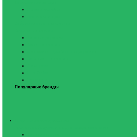
Силовые тренажеры
Скамьи и стойки
Фитнес-станции
Вибрационные платформы
Кардиотренажеры
Беговые дорожки
Велотренажеры
Аксессуары для беговых дорожек
Гребные тренажеры
Орбитреки
Спинбайки
Степперы
Популярные бренды
Спортивное оборудование
Навесное оборудование для шведских стенок
Веревочные лестницы