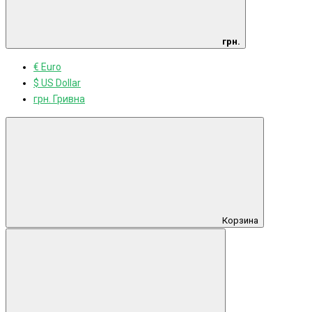
грн.
€ Euro
$ US Dollar
грн. Гривна
Корзина