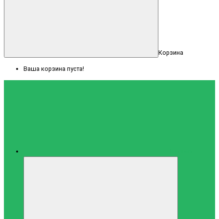
Корзина
Ваша корзина пуста!
Каталог