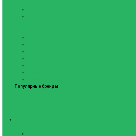
Силовые тренажеры
Скамьи и стойки
Фитнес-станции
Вибрационные платформы
Кардиотренажеры
Беговые дорожки
Велотренажеры
Аксессуары для беговых дорожек
Гребные тренажеры
Орбитреки
Спинбайки
Степперы
Популярные бренды
Спортивное оборудование
Навесное оборудование для шведских стенок
Веревочные лестницы