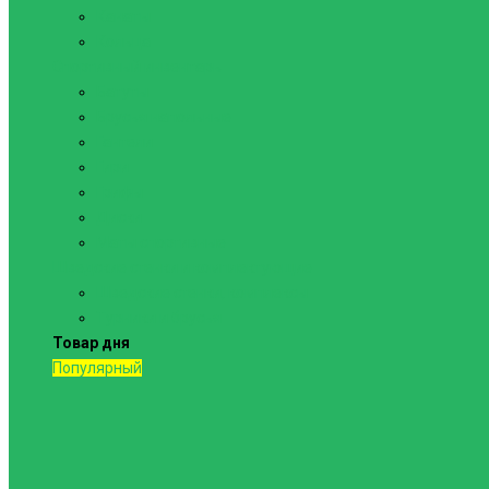
Канаты
Кольца
Спортивный инвентарь
Батуты
Брусья напольные
Гантели
Гири
Грифы
Диски
Маты спортивные
Шведские стенки и комплектующие
Шведские стенки, комплексы
Турники и брусья
Товар дня
Популярный