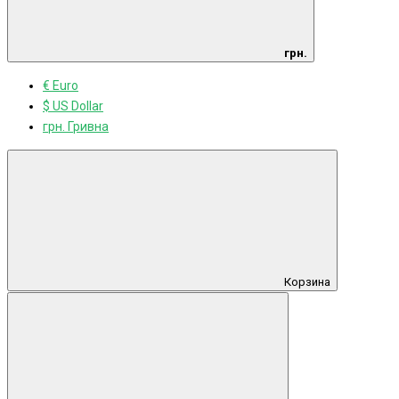
грн.
€ Euro
$ US Dollar
грн. Гривна
Корзина