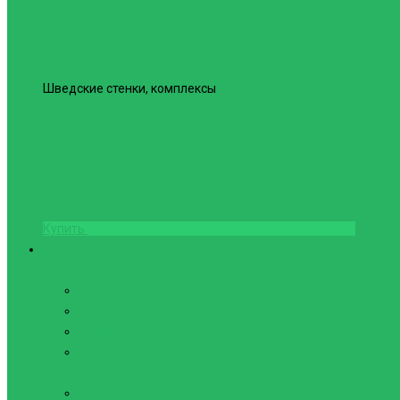
Шведские стенки, комплексы
Шведская стенка Юнайтед №6
Купить
Фитнес и Бодибилдинг
Бодибилдинг
Перчатки для зала
Аксессуары для Бодибилдинга
Компрессионные пояса с утяжкой
Пояса для тяжелой атлетики
Гимнастика
Булава, кольца гимнастические