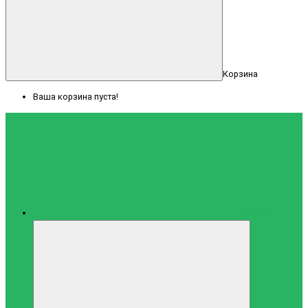
Корзина
Ваша корзина пуста!
Каталог