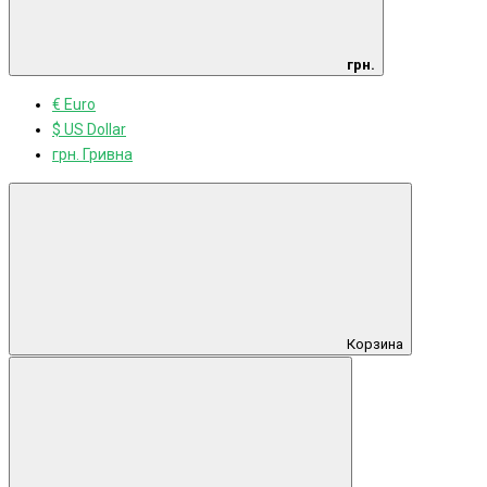
грн.
€ Euro
$ US Dollar
грн. Гривна
Корзина