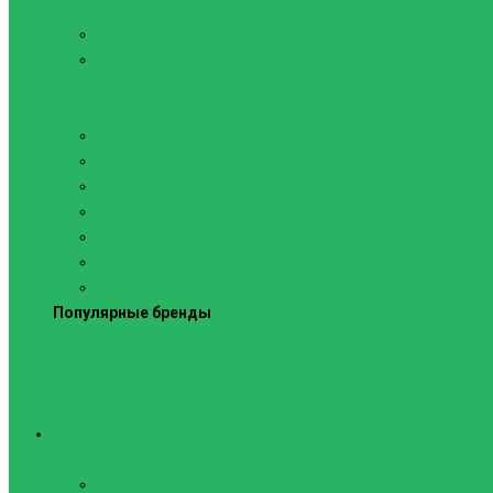
Силовые тренажеры
Скамьи и стойки
Фитнес-станции
Вибрационные платформы
Кардиотренажеры
Беговые дорожки
Велотренажеры
Аксессуары для беговых дорожек
Гребные тренажеры
Орбитреки
Спинбайки
Степперы
Популярные бренды
Спортивное оборудование
Навесное оборудование для шведских стенок
Веревочные лестницы