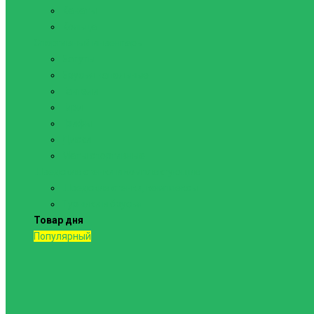
Канаты
Кольца
Спортивный инвентарь
Батуты
Брусья напольные
Гантели
Гири
Грифы
Диски
Маты спортивные
Шведские стенки и комплектующие
Шведские стенки, комплексы
Турники и брусья
Товар дня
Популярный