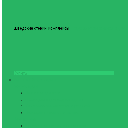
Шведские стенки, комплексы
Шведская стенка Юнайтед №6
Купить
Фитнес и Бодибилдинг
Бодибилдинг
Перчатки для зала
Аксессуары для Бодибилдинга
Компрессионные пояса с утяжкой
Пояса для тяжелой атлетики
Гимнастика
Булава, кольца гимнастические