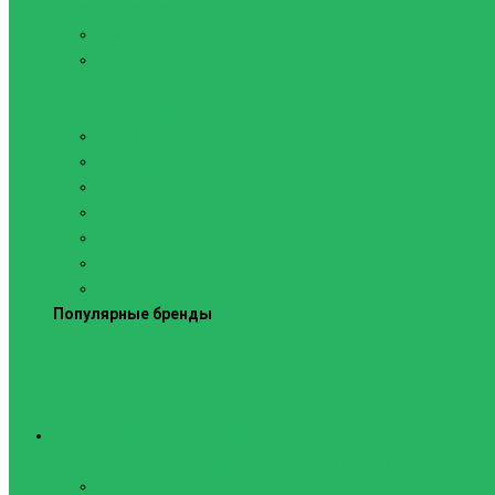
Силовые тренажеры
Скамьи и стойки
Фитнес-станции
Вибрационные платформы
Кардиотренажеры
Беговые дорожки
Велотренажеры
Аксессуары для беговых дорожек
Гребные тренажеры
Орбитреки
Спинбайки
Степперы
Популярные бренды
Спортивное оборудование
Навесное оборудование для шведских стенок
Веревочные лестницы