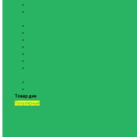
Канаты
Кольца
Спортивный инвентарь
Батуты
Брусья напольные
Гантели
Гири
Грифы
Диски
Маты спортивные
Шведские стенки и комплектующие
Шведские стенки, комплексы
Турники и брусья
Товар дня
Популярный