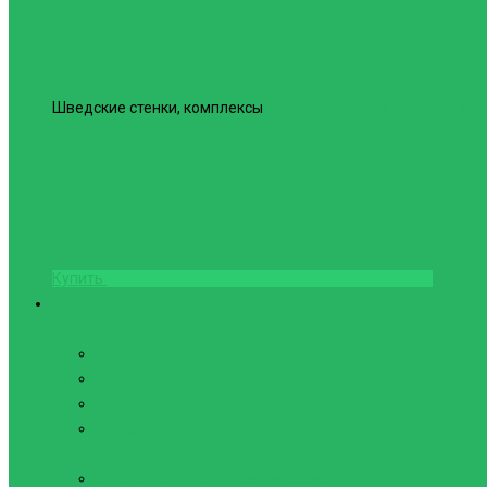
Шведские стенки, комплексы
Шведская стенка Юнайтед №6
Купить
Фитнес и Бодибилдинг
Бодибилдинг
Перчатки для зала
Аксессуары для Бодибилдинга
Компрессионные пояса с утяжкой
Пояса для тяжелой атлетики
Гимнастика
Булава, кольца гимнастические