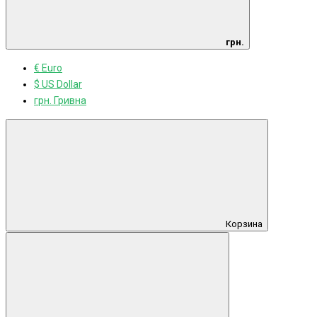
грн.
€ Euro
$ US Dollar
грн. Гривна
Корзина