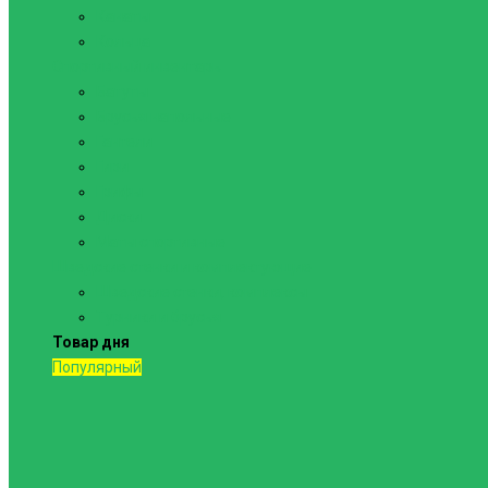
Канаты
Кольца
Спортивный инвентарь
Батуты
Брусья напольные
Гантели
Гири
Грифы
Диски
Маты спортивные
Шведские стенки и комплектующие
Шведские стенки, комплексы
Турники и брусья
Товар дня
Популярный