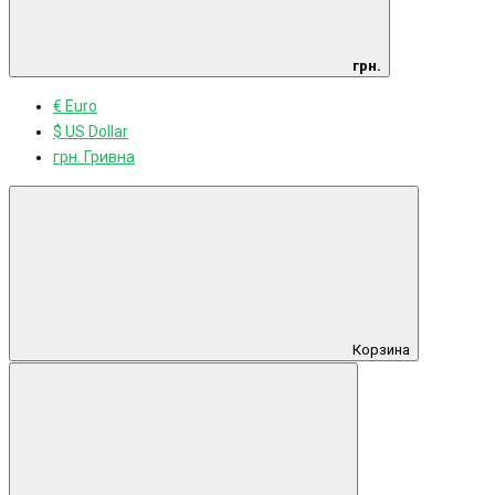
грн.
€ Euro
$ US Dollar
грн. Гривна
Корзина