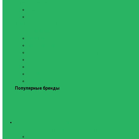
Силовые тренажеры
Скамьи и стойки
Фитнес-станции
Вибрационные платформы
Кардиотренажеры
Беговые дорожки
Велотренажеры
Аксессуары для беговых дорожек
Гребные тренажеры
Орбитреки
Спинбайки
Степперы
Популярные бренды
Спортивное оборудование
Навесное оборудование для шведских стенок
Веревочные лестницы