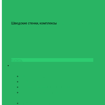
Шведские стенки, комплексы
Шведская стенка Юнайтед №6
Купить
Фитнес и Бодибилдинг
Бодибилдинг
Перчатки для зала
Аксессуары для Бодибилдинга
Компрессионные пояса с утяжкой
Пояса для тяжелой атлетики
Гимнастика
Булава, кольца гимнастические