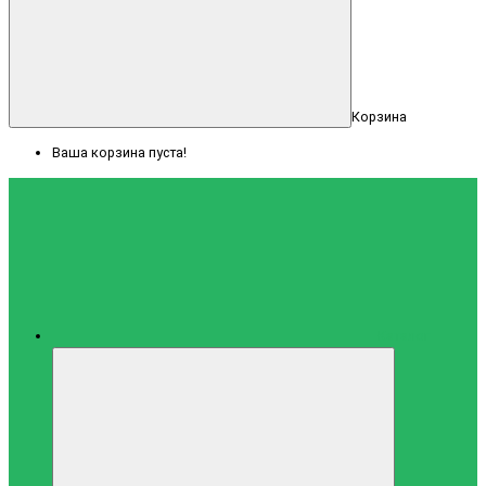
Корзина
Ваша корзина пуста!
Каталог