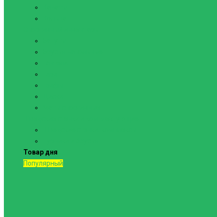
Канаты
Кольца
Спортивный инвентарь
Батуты
Брусья напольные
Гантели
Гири
Грифы
Диски
Маты спортивные
Шведские стенки и комплектующие
Шведские стенки, комплексы
Турники и брусья
Товар дня
Популярный