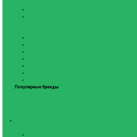
Силовые тренажеры
Скамьи и стойки
Фитнес-станции
Вибрационные платформы
Кардиотренажеры
Беговые дорожки
Велотренажеры
Аксессуары для беговых дорожек
Гребные тренажеры
Орбитреки
Спинбайки
Степперы
Популярные бренды
Спортивное оборудование
Навесное оборудование для шведских стенок
Веревочные лестницы