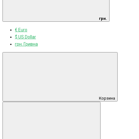
грн.
€ Euro
$ US Dollar
грн. Гривна
Корзина