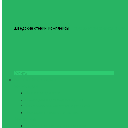
Шведские стенки, комплексы
Шведская стенка Юнайтед №6
Купить
Фитнес и Бодибилдинг
Бодибилдинг
Перчатки для зала
Аксессуары для Бодибилдинга
Компрессионные пояса с утяжкой
Пояса для тяжелой атлетики
Гимнастика
Булава, кольца гимнастические