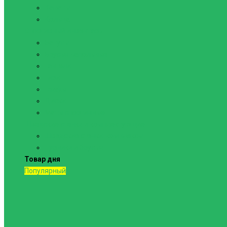
Канаты
Кольца
Спортивный инвентарь
Батуты
Брусья напольные
Гантели
Гири
Грифы
Диски
Маты спортивные
Шведские стенки и комплектующие
Шведские стенки, комплексы
Турники и брусья
Товар дня
Популярный