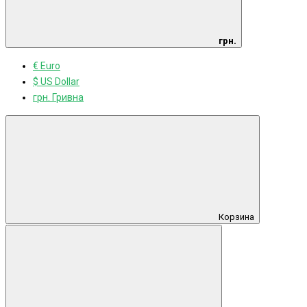
грн.
€ Euro
$ US Dollar
грн. Гривна
Корзина