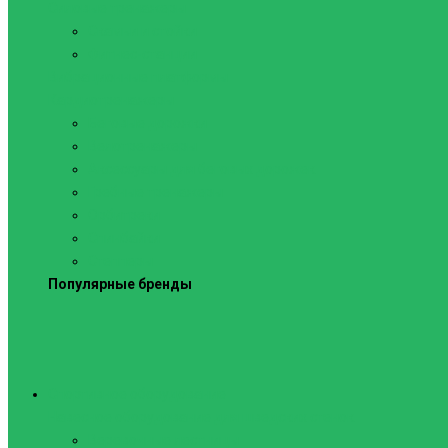
Силовые тренажеры
Скамьи и стойки
Фитнес-станции
Вибрационные платформы
Кардиотренажеры
Беговые дорожки
Велотренажеры
Аксессуары для беговых дорожек
Гребные тренажеры
Орбитреки
Спинбайки
Степперы
Популярные бренды
Спортивное оборудование
Навесное оборудование для шведских стенок
Веревочные лестницы