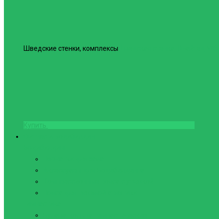
Шведские стенки, комплексы
Шведская стенка Юнайтед №6
Купить
Фитнес и Бодибилдинг
Бодибилдинг
Перчатки для зала
Аксессуары для Бодибилдинга
Компрессионные пояса с утяжкой
Пояса для тяжелой атлетики
Гимнастика
Булава, кольца гимнастические